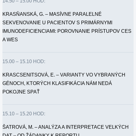
14.50 – 15.00 HOD:
KRASŇANSKÁ, G. – MASÍVNE PARALELNÉ
SEKVENOVANIE U PACIENTOV S PRIMÁRNYMI
IMUNODEFICIENCIAMI: POROVNANIE PRÍSTUPOV CES
A WES
15.00 – 15.10 HOD:
KRASCSENITSOVÁ, E. – VARIANTY VO VYBRANÝCH
GÉNOCH, KTORÝCH KLASIFIKÁCIA NÁM NEDÁ
POKOJNE SPAŤ
15.10 – 15.20 HOD:
ŠATROVÁ, M. – ANALÝZA A INTERPRETACE VELKÝCH
DAT – OD ŽÁDANKY K REPORTU