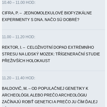
10.40 – 11.00 HOD:
CIFRA, P. – JEDNOMOLEKULOVÉ BIOFYZIKÁLNE
EXPERIMENTY S DNA. NAČO SÚ DOBRÉ?
11.00 – 11.20 HOD:
REKTOR, I. – CELOŽIVOTNÍ DOPAD EXTRÉMNÍHO
STRESU NA LIDSKÝ MOZEK: TŘÍGENERAČNÍ STUDIE
PŘEŽIVŠÍCH HOLOKAUST
11.20 – 11.40 HOD:
BALDOVIČ, M. – OD POPULAČNEJ GENETIKY K
ARCHEOLÓGII, ALEBO PREČO ARCHEOLÓGIU
ZAČÍNAJÚ ROBIŤ GENETICI A PREČO JU ČÍM ĎALEJ